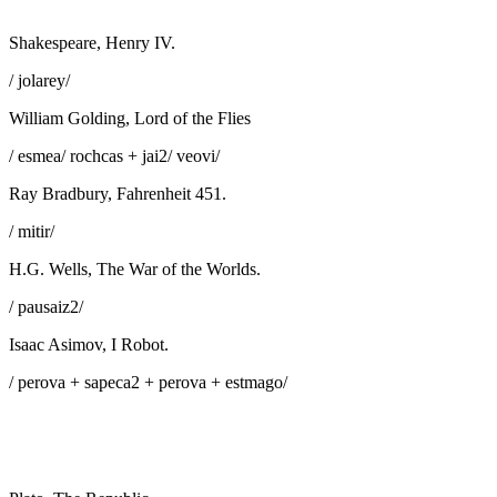
Shakespeare, Henry IV.
/ jolarey/
William Golding, Lord of the Flies
/ esmea/ rochcas + jai2/ veovi/
Ray Bradbury, Fahrenheit 451.
/ mitir/
H.G. Wells, The War of the Worlds.
/ pausaiz2/
Isaac Asimov, I Robot.
/ perova + sapeca2 + perova + estmago/