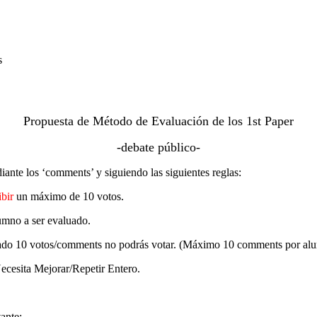
s
Propuesta de Método de Evaluación de los 1st Paper
-debate público-
nte los ‘comments’ y siguiendo las siguientes reglas:
ibir
un máximo de 10 votos.
lumno a ser evaluado.
 enviado 10 votos/comments no podrás votar. (Máximo 10 comments por al
cesita Mejorar/Repetir Entero.
ante: