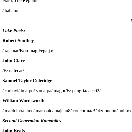
Plato, The Republic.
/ baham/
Lake Poets:
Robert Southey
/ rajemar/B/ somagil/egalja/
John Clare
/B/ nafecar/
Samuel Taylor Coleridge
/ carbavi/ imarpo/ samarpa/ magor/B/ paugria/ aesri2/
William Wordsworth
/ mardelpo/etimc/ marasuic/ majuan8/ concorma/B/ dzdondon/ anira/ 
Second Generation Romantics
John Keats