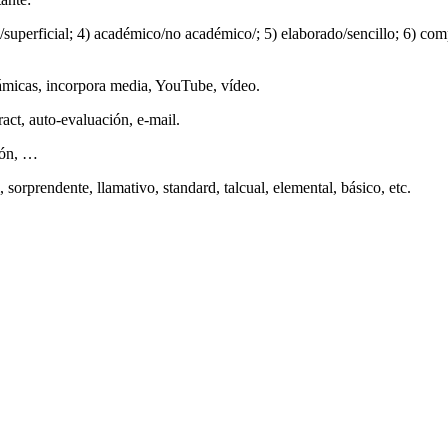
/superficial; 4) académico/no académico/; 5) elaborado/sencillo; 6) comp
inámicas, incorpora media, YouTube, vídeo.
ract, auto-evaluación, e-mail.
ción, …
l, sorprendente, llamativo, standard, talcual, elemental, básico, etc.