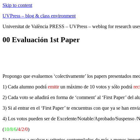
Skip to content
UVPress – blog & class environment
Universitat de València PRESS – UVPress – weblog for research use
00 Evaluación 1st Paper
Propongo que evaluemos ‘colectivamente’ los papers presentados media
1) Cada alumno podrá
emitir
un máximo de 10 votos y sólo podrá
rec
2) Cada voto se añadirá en forma de ‘comment’ al ‘First Paper’ del a
3) Si al entrar en el ‘First Paper’ te encuentras con que ya se han
4) Los votos pueden ser de Excelente/Notable/Aprobado/Suspenso /Ne
(
10/8/6
/
4/2/0
)
5) Aspectos a evaluar y criterios contemplados de más a menos import