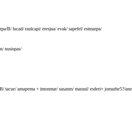
pa/B/ lucad/ raulcapi/ eresjua/ evak/ sapefel/ estmarpa/
n/ nusispas/
aso/B/ tacue/ amapema + imonmar/ sasanm/ maraul/ esderi+ jomarhe5?/ane