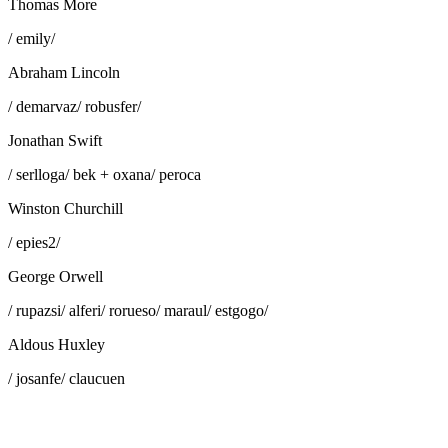
Thomas More
/ emily/
Abraham Lincoln
/ demarvaz/ robusfer/
Jonathan Swift
/ serlloga/ bek + oxana/ peroca
Winston Churchill
/ epies2/
George Orwell
/ rupazsi/ alferi/ rorueso/ maraul/ estgogo/
Aldous Huxley
/ josanfe/ claucuen