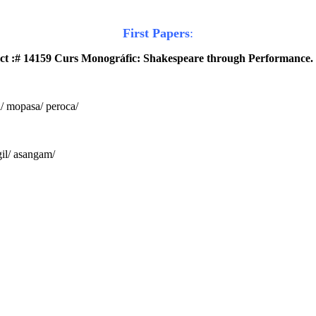
First Papers
:
ct :# 14159 Curs Monográfic: Shakespeare through Performance
a/ mopasa/ peroca/
gil/ asangam/