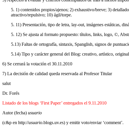
5. 1) contenidos propios/ajenos; 2) exhaustivo/breve; 3) detallado
atractivo/repulsivo; 10) ágil/torpe.
5. 11) Presentación, tipo de letra, lay-out, imágenes estáticas, d
5. 12) Se ajusta al formato propuesto: títulos, links, logo, ©, Abst
5.13) Faltas de ortografía, sintaxis, Spanglish, signos de puntua
5.14) Tipo y carácter general del Blog: creativo, artístico, origina
6) Se cerrará la votación el 30.11.2010
7) La decisión de calidad queda reservada al Profesor Titular
salut
Dr. Forés
Listado de los blogs ‘First Paper’ entregados el 9.11.2010
Autor (fecha)
usuario
(c&p en http://
usuario
.blogs.uv.es) y emitir voto/enviar ‘comment’.