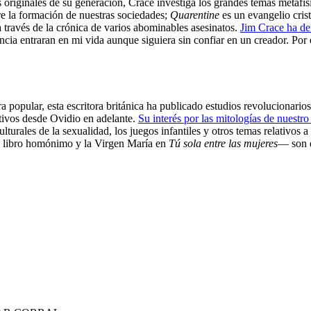
 originales de su generación, Crace investiga los grandes temas metafís
re la formación de nuestras sociedades;
Quarentine
es un evangelio crist
 a través de la crónica de varios abominables asesinatos.
Jim Crace ha de
eencia entraran en mi vida aunque siguiera sin confiar en un creador. Por
 popular, esta escritora británica ha publicado estudios revolucionarios
tivos desde Ovidio en adelante.
Su interés por las mitologías de nuestr
turales de la sexualidad, los juegos infantiles y otros temas relativos a
l libro homónimo y la Virgen María en
Tú sola entre las mujeres
— son e