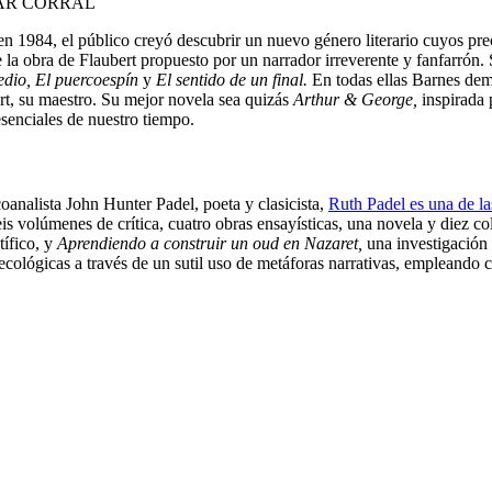
OSCAR CORRAL
n 1984, el público creyó descubrir un nuevo género literario cuyos pre
e la obra de Flaubert propuesto por un narrador irreverente y fanfarrón.
edio,
El puercoespín
y
El sentido de un final.
En todas ellas Barnes demu
rt, su maestro. Su mejor novela sea quizás
Arthur & George,
inspirada 
senciales de nuestro tiempo.
oanalista John Hunter Padel, poeta y clasicista,
Ruth Padel es una de las
volúmenes de crítica, cuatro obras ensayísticas, una novela y diez col
tífico, y
Aprendiendo a construir un oud en Nazaret,
una investigación 
y ecológicas a través de un sutil uso de metáforas narrativas, empleando