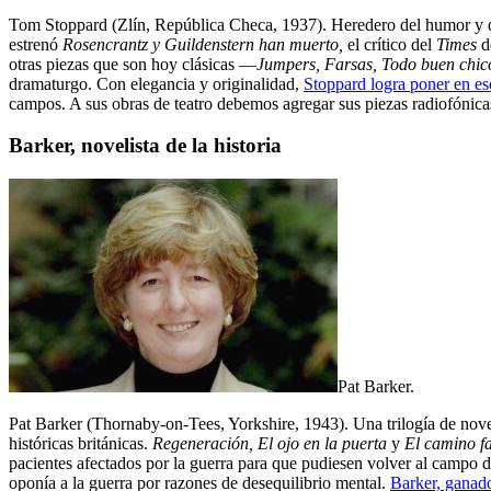
Tom Stoppard (Zlín, República Checa, 1937). Heredero del humor y de
estrenó
Rosencrantz y Guildenstern han muerto,
el crítico del
Times
d
otras piezas que son hoy clásicas —
Jumpers, Farsas, Todo buen chico
dramaturgo. Con elegancia y originalidad,
Stoppard logra poner en es
campos. A sus obras de teatro debemos agregar sus piezas radiofónic
Barker, novelista de la historia
Pat Barker.
Pat Barker (Thornaby-on-Tees, Yorkshire, 1943). Una trilogía de nov
históricas británicas.
Regeneración,
El ojo en la puerta
y
El camino f
pacientes afectados por la guerra para que pudiesen volver al campo de
oponía a la guerra por razones de dese­quilibrio mental.
Barker, ganad