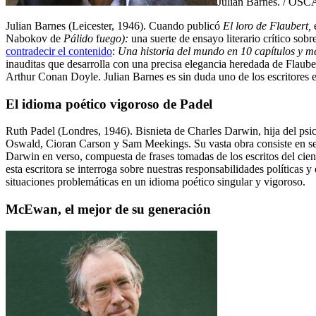
Julian Barnes. / 
Julian Barnes (Leicester, 1946). Cuando publicó
El loro de Flaubert,
e
Nabokov de
Pálido
f
uego):
una suerte de ensayo literario crítico sobr
contradecir el contenido
:
Una historia del mundo en 10 capítulos y m
inauditas que desarrolla con una precisa elegancia heredada de Flaube
Arthur Conan Doyle. Julian Barnes es sin duda uno de los escritores e
El idioma poético vigoroso de Padel
Ruth Padel (Londres, 1946). Bisnieta de Charles Darwin, hija del psic
Oswald, Cioran Carson y Sam Meekings. Su vasta obra consiste en seis 
Darwin en verso, compuesta de frases tomadas de los escritos del cien
esta escritora se interroga sobre nuestras responsabilidades políticas 
situaciones problemáticas en un idioma poético singular y vigoroso.
McEwan, el mejor de su generación