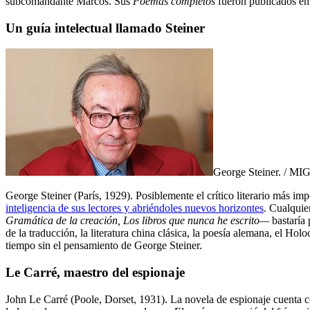
subcomandante Marcos. Sus
Poemas completos
fueron publicados en
Un guía intelectual llamado Steiner
George Steiner. / 
George Steiner (París, 1929). Posiblemente el crítico literario más impo
inteligencia de sus lectores y abriéndoles nuevos horizontes
. Cualquie
Gramática de la creación, Los libros que nunca he escrito—
bastaría 
de la traducción, la literatura china clásica, la poesía alemana, el H
tiempo sin el pensamiento de George Steiner.
Le Carré, maestro del espionaje
John Le Carré (Poole, Dorset, 1931). La novela de espionaje cuenta 