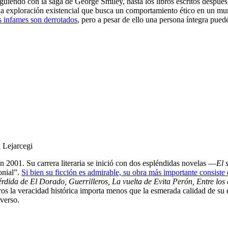
guiendo con la saga de George Smiley, hasta los libros escritos despué
a exploración existencial que busca un comportamiento ético en un mun
os infames son derrotados
, pero a pesar de ello una persona íntegra pued
a Lejarcegi
 2001. Su carrera literaria se inició con dos espléndidas novelas —
El 
onial”.
Si bien su ficción es admirable, su obra más importante consiste e
rdida de El Dorado, Guerrilleros, La vuelta de Evita Perón,
Entre los 
os la veracidad histórica importa menos que la esmerada calidad de su es
verso.