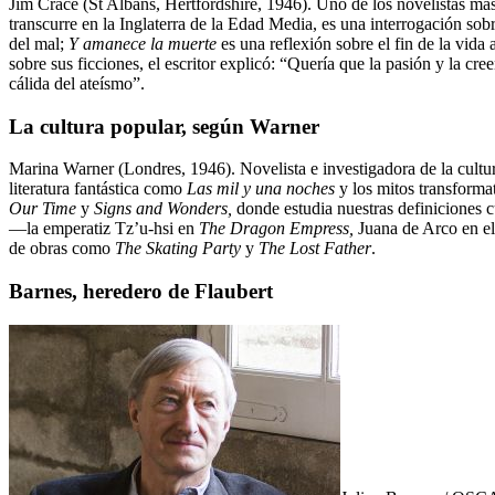
Jim Crace (St Albans, Hertfordshire, 1946). Uno de los novelistas más
transcurre en la Inglaterra de la Edad Media, es una interrogación sob
del mal;
Y amanece la muerte
es una reflexión sobre el fin de la vida
sobre sus ficciones, el escritor explicó: “Quería que la pasión y la cr
cálida del ateísmo”.
La cultura popular, según Warner
Marina Warner (Londres, 1946). Novelista e investigadora de la cultura
literatura fantástica como
Las mil y una noches
y los mitos transforma
Our Time
y
Signs and Wonders,
donde estudia nuestras definiciones cul
—la emperatiz Tz’u-hsi en
The Dragon Empress,
Juana de Arco en e
de obras como
The Skating Party
y
The Lost Father
.
Barnes, heredero de Flaubert