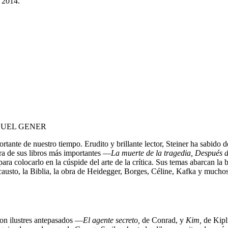
 2014.
MIGUEL GENER
rtante de nuestro tiempo. Erudito y brillante lector, Steiner ha sabido de
ra de sus libros más importantes —
La muerte de la tragedia,
Después d
para colocarlo en la cúspide del arte de la crítica. Sus temas abarcan la b
olocausto, la Biblia, la obra de Heidegger, Borges, Céline, Kafka y mucho
con ilustres antepasados —
El agente secreto,
de Conrad, y
Kim,
de Kipl