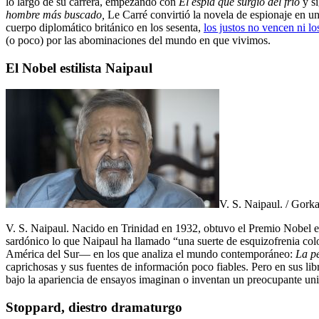
lo largo de su carrera, empezando con
El espía que surgió del frío
y si
hombre más buscado,
Le Carré convirtió la novela de espionaje en un
cuerpo diplomático británico en los sesenta,
los justos no vencen ni l
(o poco) por las abominaciones del mundo en que vivimos.
El Nobel estilista Naipaul
V. S. Naipaul. / Gork
V. S. Naipaul. Nacido en Trinidad en 1932, obtuvo el Premio Nobel en
sardónico lo que Naipaul ha llamado “una suerte de esquizofrenia col
América del Sur— en los que analiza el mundo contemporáneo:
La pé
caprichosas y sus fuentes de información poco fiables. Pero en sus libr
bajo la apariencia de ensayos imaginan o inventan un preocupante uni
Stoppard, diestro dramaturgo