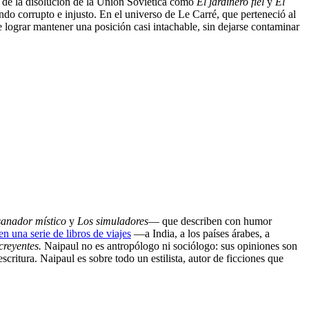
s de la disolución de la Unión Soviética como
El jardinero fiel
y
El
do corrupto e injusto. En el universo de Le Carré, que perteneció al
e lograr mantener una posición casi intachable, sin dejarse contaminar
sanador místico
y
Los simuladores
— que describen con humor
n una serie de libros de viajes
—a India, a los países árabes, a
creyentes.
Naipaul no es antropólogo ni sociólogo: sus opiniones son
critura. Naipaul es sobre todo un estilista, autor de ficciones que