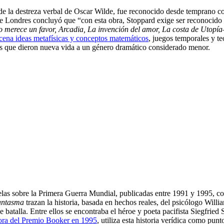
 la destreza verbal de Oscar Wilde, fue reconocido desde temprano co
e Londres concluyó que “con esta obra, Stoppard exige ser reconocido 
 merece un favor, Arcadia, La invención del amor,
La costa de Utopí
cena ideas metafísicas y conceptos matemáticos
, juegos temporales y te
as que dieron nueva vida a un género dramático considerado menor.
elas sobre la Primera Guerra Mundial, publicadas entre 1991 y 1995, c
antasma
trazan la historia, basada en hechos reales, del psicólogo Willi
 batalla. Entre ellos se encontraba el héroe y poeta pacifista Siegfried
ora del Premio Booker en 1995
, utiliza esta historia verídica como pun