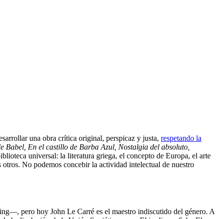
sarrollar una obra crítica original, perspicaz y justa,
respetando la
e Babel,
En el castillo de Barba Azul, Nostalgia del absoluto,
iblioteca universal: la literatura griega, el concepto de Europa, el arte
s otros. No podemos concebir la actividad intelectual de nuestro
ing—, pero hoy John Le Carré es el maestro indiscutido del género. A